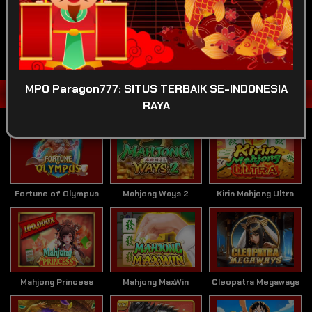
POPULAR
SLOT
LIVE GAME
CASINO
SPORTSBOOK
LOTTERY
ARCADE
MPO Paragon777: SITUS TERBAIK SE-INDONESIA
Game Terpopuler
RAYA
Fortune of Olympus
Mahjong Ways 2
Kirin Mahjong Ultra
Mahjong Princess
Mahjong MaxWin
Cleopatra Megaways